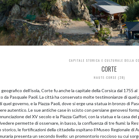
CAPITALE STORICA E CULTURALE DELLA C
CORTE
HAUTE-CORSE (2B)
geografico dell’isola, Corte fu anche la capitale della Corsica dal 1755 al
o da Pasquale Paoli. La città ha conservato molte testimonianze di quel p
i quel governo, e la Piazza Paoli, dove si erge una statua in bronzo di Pas
ere autentico. Le sue antiche case in scisto con persiane genovesi for
nnunciazione del XV secolo e la Piazza Gaffori, con la statua e la casa del
vedere permette di osservare, in basso, la confluenza di tre fiumi: la Rest
 storico, le fortificazioni della cittadella ospitano il Museo Regionale di 
muraria presenta un secondo livello: un promontorio roccioso su cui sorge 