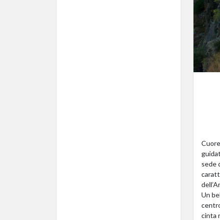
Cuore 
guidat
sede d
caratt
dell’A
Un bel
centro
cinta 