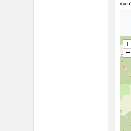
d’aqui
+
−